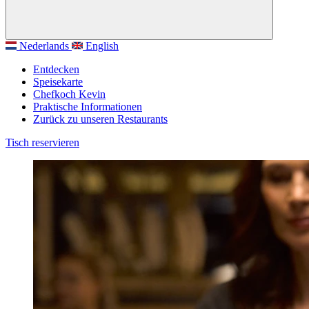
Nederlands
English
Entdecken
Speisekarte
Chefkoch Kevin
Praktische Informationen
Zurück zu unseren Restaurants
Tisch reservieren